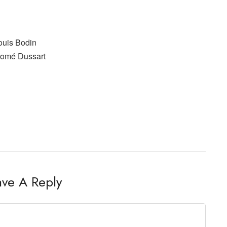
ouis Bodin
Romé Dussart
ave A Reply